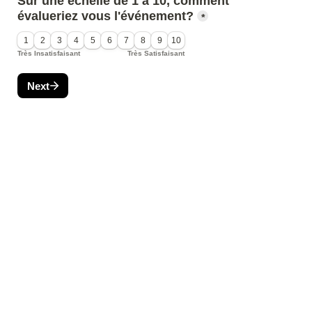
Sur une échelle de 1 à 10, comment 
évalueriez vous l'événement?
*
1
2
3
4
5
6
7
8
9
10
Très Insatisfaisant
Très Satisfaisant
Next