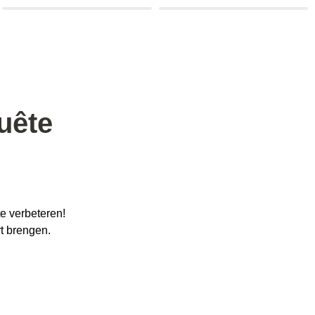
uête 
te verbeteren!
t brengen.