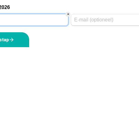
-2026
*
stap