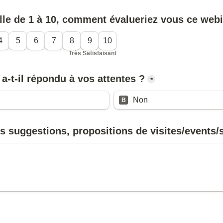
lle de 1 à 10, comment évalueriez vous ce web
4
5
6
7
8
9
10
Très Satisfaisant
*
Non
B
s suggestions, propositions de visites/events