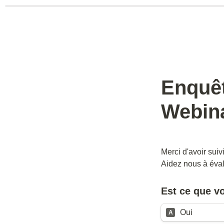
Enquêt
Webina
Merci d'avoir suiv
Aidez nous à éval
Est ce que vo
Oui
A