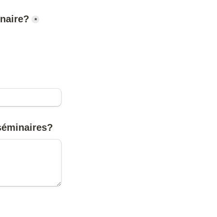
inaire?
*
/séminaires?