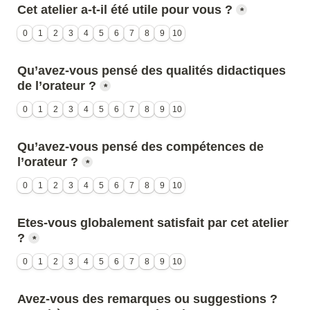
Cet atelier a-t-il été utile pour vous ?
*
0
1
2
3
4
5
6
7
8
9
10
Qu’avez-vous pensé des qualités didactiques 
de l’orateur ?
*
0
1
2
3
4
5
6
7
8
9
10
Qu’avez-vous pensé des compétences de 
l’orateur ?
*
0
1
2
3
4
5
6
7
8
9
10
Etes-vous globalement satisfait par cet atelier 
?
*
0
1
2
3
4
5
6
7
8
9
10
Avez-vous des remarques ou suggestions ? 