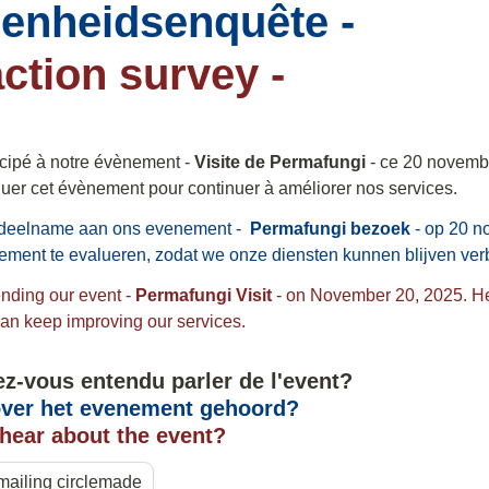
enheidsenquête -
action survey -
icipé à notre évènement - 
Visite de Permafungi 
- ce 20 novembr
deelname aan ons evenement -  
Permafungi bezoek 
- op 20 n
nding our event - 
Permafungi Visit
 - on November 20, 2025. 
He
can keep improving our services.
hear about the event?
mailing circlemade