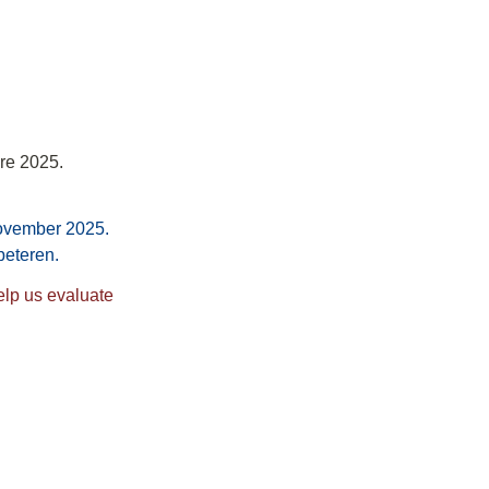
e 2025.

ovember 2025. 
lp us evaluate 