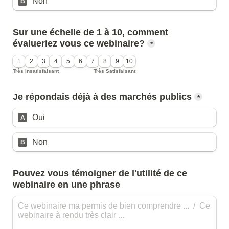
Non
B
Sur une échelle de 1 à 10, comment 
évalueriez vous ce webinaire?
*
1
2
3
4
5
6
7
8
9
10
Très Insatisfaisant
Très Satisfaisant
*
Oui
A
Non
B
Pouvez vous témoigner de l'utilité de ce 
webinaire en une phrase