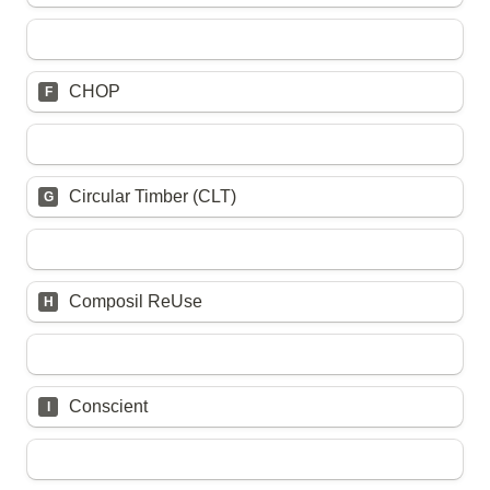
CHOP
F
Circular Timber (CLT)
G
Composil ReUse
H
Conscient
I