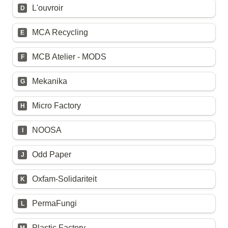
L'ouvroir
D
MCA Recycling
E
MCB Atelier - MODS
F
Mekanika
G
Micro Factory
H
NOOSA
I
Odd Paper
J
Oxfam-Solidariteit
K
PermaFungi
L
Plastic Factory