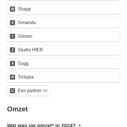
Shayp
W
Simandu
X
Sonian
Y
Studio HIER
Z
Sugg
A
Tictopia
B
Een partner =>
C
Omzet
Wat was uw omzet* in 2024?
*