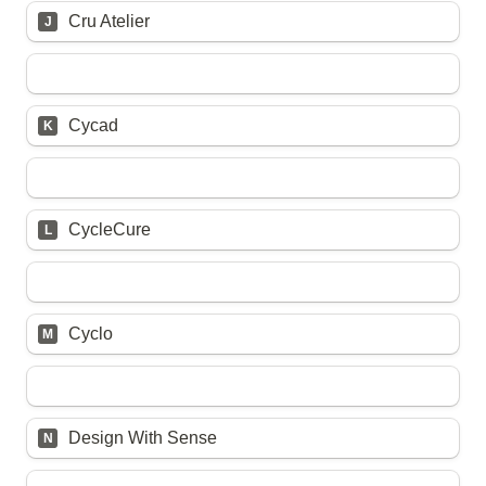
Cru Atelier
J
Cycad
K
CycleCure
L
Cyclo
M
Design With Sense
N