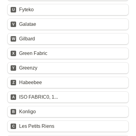
Fyteko
U
Galatae
V
Gilbard
W
Green Fabric
X
Greenzy
Y
Habeebee
Z
ISO FABRIC0, 1...
A
Konligo
B
Les Petits Riens
C