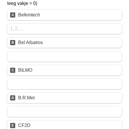
leeg vakje = 0)
Befemtech
A
Bel Albatros
B
BILMO
C
B.R.Met
D
CF2D
E