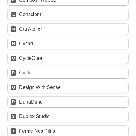
K
Conscient
L
Cru Atelier
M
Cycad
N
CycleCure
O
Cyclo
P
Design With Sense
Q
DungDung
R
Duplex Studio
S
Ferme Nos Pilifs
T