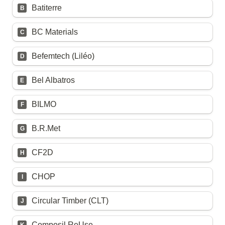
Batiterre
B
BC Materials
C
Befemtech (Liléo)
D
Bel Albatros
E
BILMO
F
B.R.Met
G
CF2D
H
CHOP
I
Circular Timber (CLT)
J
Composil ReUse