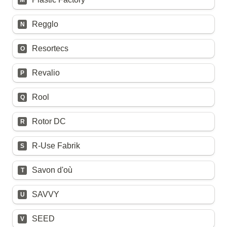
M
Regglo
N
Resortecs
O
Revalio
P
Rool
Q
Rotor DC
R
R-Use Fabrik
S
Savon d'où
T
SAVVY
U
SEED
V