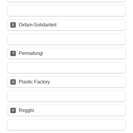
Untitled multiple choice field
Oxfam-Solidariteit
S
Untitled multiple choice field
Permafungi
T
Untitled multiple choice field
Plastic Factory
U
Untitled multiple choice field
Regglo
V