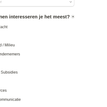
en interesseren je het meest?
*
racht
 / Milieu
ondernemers
/ Subsidies
rces
Communicatie