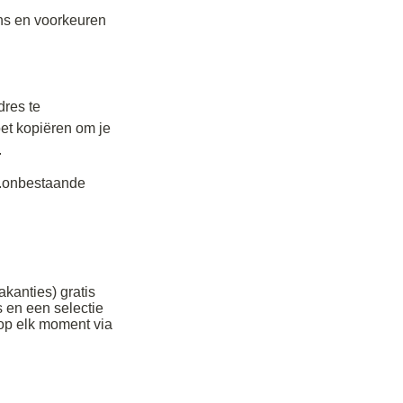
ns en voorkeuren 
res te 
et kopiëren om je 
.
...onbestaande 
anties) gratis 
en een selectie 
op elk moment via 