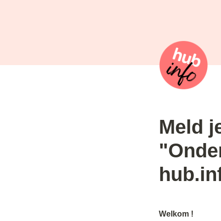
Meld j
"Onder
hub.in
Welkom !