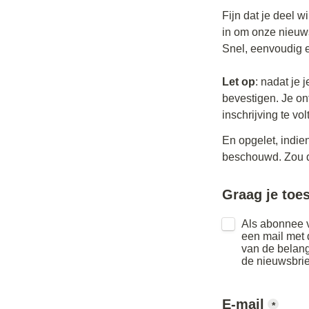
Fijn dat je deel 
in om onze nieuwsb
Snel, eenvoudig en
Let op
: nadat je 
bevestigen. Je on
inschrijving te vo
En opgelet, indien
beschouwd. Zou d
Graag je to
Als abonnee v
een mail met 
van de belang
de nieuwsbrie
E-mail
*