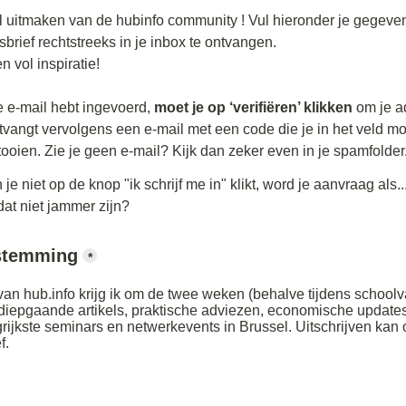
wil uitmaken van de hubinfo community ! Vul hieronder je gegeve
rief rechtstreeks in je inbox te ontvangen. 

 vol inspiratie!

je e-mail hebt ingevoerd, 
moet je op ‘verifiëren’ klikken
 om je ad
tvangt vervolgens een e-mail met een code die je in het veld mo
ltooien. Zie je geen e-mail? Kijk dan zeker even in je spamfolder
 je niet op de knop "ik schrijf me in" klikt, word je aanvraag als
at niet jammer zijn?
estemming
*
an hub.info krijg ik om de twee weken (behalve tijdens schoolvak
diepgaande artikels, praktische adviezen, economische updates 
rijkste seminars en netwerkevents in Brussel. Uitschrijven kan 
f.