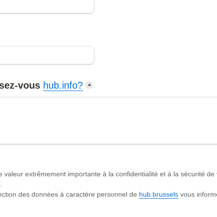
sez-vous 
hub.info?
*
aleur extrêmement importante à la confidentialité et à la sécurité de


tection des données à caractère personnel de 
hub.brussels
 vous informe
itons vos données et au sujet de vos droits.