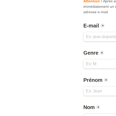
Attention !
 Après a
immédiatement un e-
adresse e-mail.
E-mail
*
Genre
*
Prénom
*
Nom
*