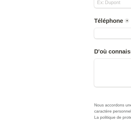
Téléphone
*
D'où connais
Nous accordons une v
caractère personnel.
La politique de pro
façon dont nous tra